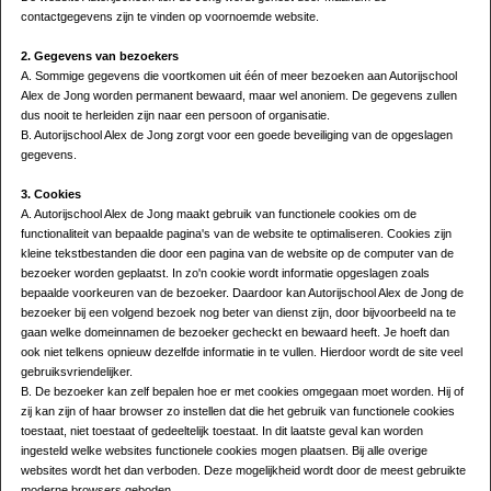
contactgegevens zijn te vinden op voornoemde website.
2. Gegevens van bezoekers
A. Sommige gegevens die voortkomen uit één of meer bezoeken aan Autorijschool
Alex de Jong worden permanent bewaard, maar wel anoniem. De gegevens zullen
dus nooit te herleiden zijn naar een persoon of organisatie.
B. Autorijschool Alex de Jong zorgt voor een goede beveiliging van de opgeslagen
gegevens.
3. Cookies
A. Autorijschool Alex de Jong maakt gebruik van functionele cookies om de
functionaliteit van bepaalde pagina's van de website te optimaliseren. Cookies zijn
kleine tekstbestanden die door een pagina van de website op de computer van de
bezoeker worden geplaatst. In zo'n cookie wordt informatie opgeslagen zoals
bepaalde voorkeuren van de bezoeker. Daardoor kan Autorijschool Alex de Jong de
bezoeker bij een volgend bezoek nog beter van dienst zijn, door bijvoorbeeld na te
gaan welke domeinnamen de bezoeker gecheckt en bewaard heeft. Je hoeft dan
ook niet telkens opnieuw dezelfde informatie in te vullen. Hierdoor wordt de site veel
gebruiksvriendelijker.
B. De bezoeker kan zelf bepalen hoe er met cookies omgegaan moet worden. Hij of
zij kan zijn of haar browser zo instellen dat die het gebruik van functionele cookies
toestaat, niet toestaat of gedeeltelijk toestaat. In dit laatste geval kan worden
ingesteld welke websites functionele cookies mogen plaatsen. Bij alle overige
websites wordt het dan verboden. Deze mogelijkheid wordt door de meest gebruikte
moderne browsers geboden.