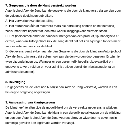
7. Gegevens die door de klant verstrekt worden
Autorijschool Alex de Jong kan de gegevens die door de klant verstrekt worden voor
de volgende doeleinden gebruiken:
A. Het verwerken van de bestelling.
B. Het sturen van één of meerdere mails die betrekking hebben op het bestelde,
zoals, maar niet beperkt tot, een mail waarin inloggegevens vermeld staan.
C. Het (incidenteel) onder de aandacht brengen van een product, tip, handigheid et
cetera, waarvan Autorijschool Alex de Jong denkt dat het kan bijdragen tot een meer
succesvolle website voor de klant.
D. Gegevens verstrekken aan derden Gegevens die door de klant aan Autorijschool
Alex de Jong zijn verstrekt zullen nooit aan derden worden doorgegeven. Er zijn hier
twee uitzonderingen op: Wanneer er een gerechtelijk bevel is uitgevaardigd om
gegevens te verstrekken en voor administratieve doeleinden (belastingdienst en
administratiekantoor).
8. Beveiliging
De gegevens die de klant aan Autorijschool Alex de Jong verstrekt, worden in een
beveiligde omgeving opgeslagen.
9. Aanpassing van klantgegevens
De klant heeft te allen tijde de mogelijkheid om de verstrekte gegevens te wijzigen.
Autorijschool Alex de Jong kan de klant in een dergelijk geval vragen om de wijziging
op een door Autorijschool Alex de Jong voorgeschreven wijze door te geven en in
sommige gevallen kan legitimatie worden verlangd.